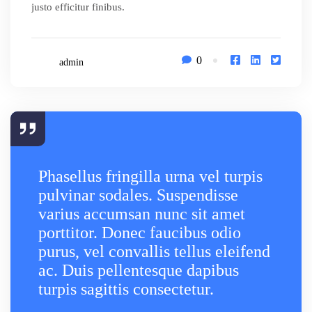
justo efficitur finibus.
0
admin
Phasellus fringilla urna vel turpis
pulvinar sodales. Suspendisse
varius accumsan nunc sit amet
porttitor. Donec faucibus odio
purus, vel convallis tellus eleifend
ac. Duis pellentesque dapibus
turpis sagittis consectetur.