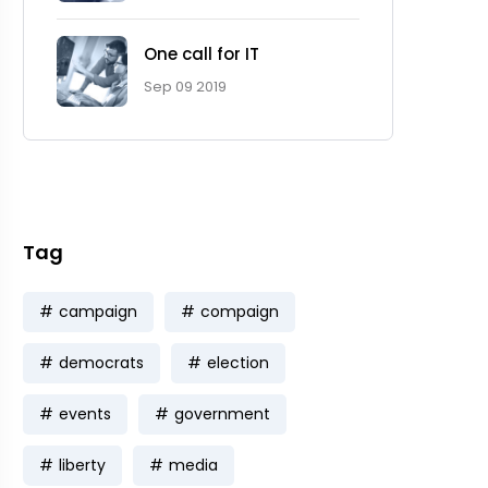
One call for IT
Ad Spot
Sep 09 2019
Facing challenges in the
work process is very
Tag
campaign
compaign
democrats
election
events
government
liberty
media