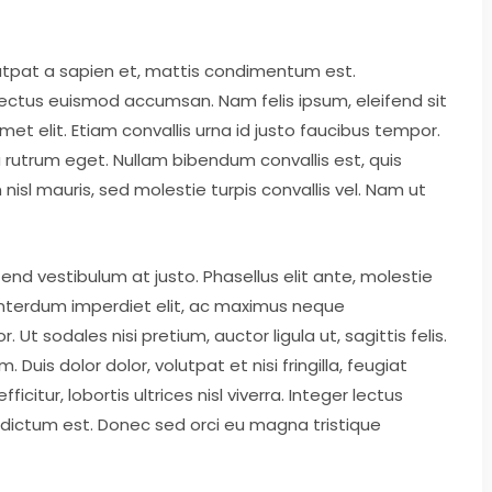
lutpat a sapien et, mattis condimentum est.
 lectus euismod accumsan. Nam felis ipsum, eleifend sit
 elit. Etiam convallis urna id justo faucibus tempor.
rutrum eget. Nullam bibendum convallis est, quis
nisl mauris, sed molestie turpis convallis vel. Nam ut
fend vestibulum at justo. Phasellus elit ante, molestie
interdum imperdiet elit, ac maximus neque
Ut sodales nisi pretium, auctor ligula ut, sagittis felis.
uis dolor dolor, volutpat et nisi fringilla, feugiat
icitur, lobortis ultrices nisl viverra. Integer lectus
r dictum est. Donec sed orci eu magna tristique