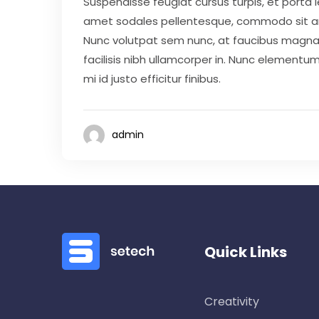
Suspendisse feugiat cursus turpis, et porta
amet sodales pellentesque, commodo sit amet
Nunc volutpat sem nunc, at faucibus magna 
facilisis nibh ullamcorper in. Nunc elementum 
mi id justo efficitur finibus.
admin
Quick Links
Creativity