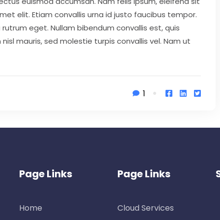
 lectus euismod accumsan. Nam felis ipsum, eleifend sit
 elit. Etiam convallis urna id justo faucibus tempor.
rutrum eget. Nullam bibendum convallis est, quis
nisl mauris, sed molestie turpis convallis vel. Nam ut
1
Page Links
Page Links
Home
Cloud Services