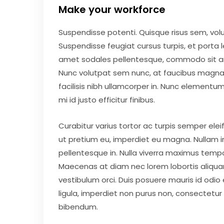
Make your workforce
Suspendisse potenti. Quisque risus sem, vo
Suspendisse feugiat cursus turpis, et porta
amet sodales pellentesque, commodo sit amet
Nunc volutpat sem nunc, at faucibus magna 
facilisis nibh ullamcorper in. Nunc elementum 
mi id justo efficitur finibus.
Curabitur varius tortor ac turpis semper elei
ut pretium eu, imperdiet eu magna. Nullam 
pellentesque in. Nulla viverra maximus tempor. 
Maecenas at diam nec lorem lobortis aliquam. D
vestibulum orci. Duis posuere mauris id odio eff
ligula, imperdiet non purus non, consectetu
bibendum.